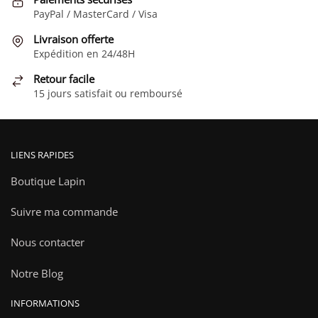
peuvent
PayPal / MasterCard / Visa
être
choisies
Livraison offerte
Expédition en 24/48H
sur
la
Retour facile
page
15 jours satisfait ou remboursé
du
produit
LIENS RAPIDES
Boutique Lapin
Suivre ma commande
Nous contacter
Notre Blog
INFORMATIONS