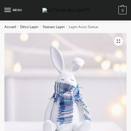
Skip
Skip
to
to
MENU
0
navigation
content
Accueil
Déco Lapin
Statues Lapin
Lapin Assis Statue
/
/
/