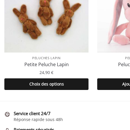
PELUCHES LAPIN
PE
Petite Peluche Lapin
Peluc
24,90
€
Ce
Choix des options
Ajo
produit
a
plusieurs
variations.
Service client 24/7
Les
Réponse rapide sous 48h
options
Paiements sécurisés