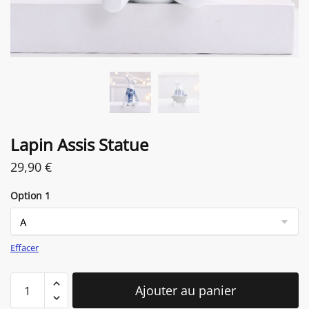
Lapin Assis Statue
29,90
€
Option 1
Effacer
quantité
Ajouter au panier
de