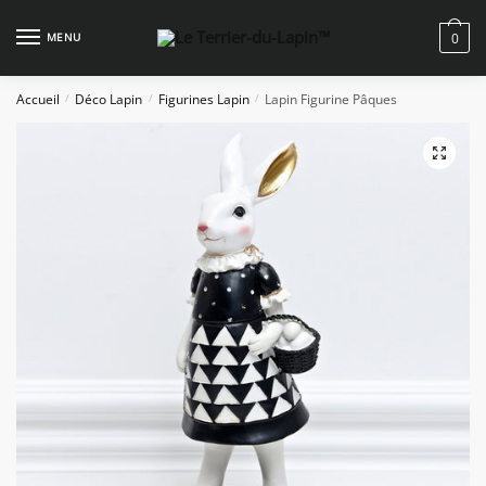
Skip
Skip
to
to
MENU
0
navigation
content
Accueil
Déco Lapin
Figurines Lapin
Lapin Figurine Pâques
/
/
/