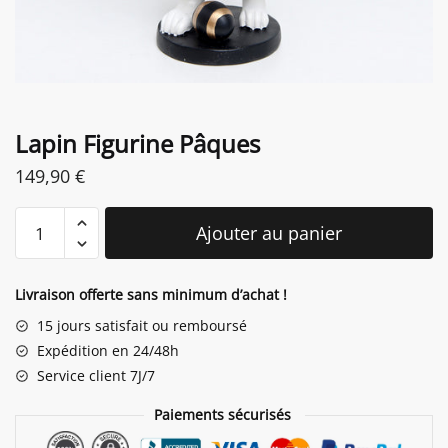
Lapin Figurine Pâques
149,90
€
quantité
Ajouter au panier
de
Lapin
Figurine
Livraison offerte sans minimum d’achat !
Pâques
15 jours satisfait ou remboursé
Expédition en 24/48h
Service client 7J/7
Paiements sécurisés