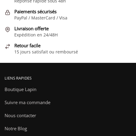
Réponse rapide sous 48h
options
Paiements sécurisés
peuvent
PayPal / MasterCard / Visa
être
choisies
Livraison offerte
Expédition en 24/48H
sur
la
Retour facile
page
15 jours satisfait ou remboursé
du
produit
LIENS RAPIDES
Boutique Lapin
Suivre ma commande
Nous contacter
Notre Blog