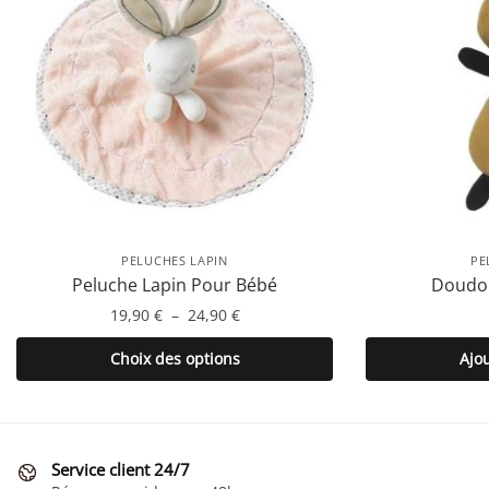
PELUCHES LAPIN
PE
Peluche Lapin Pour Bébé
Doudou
Plage
19,90
€
–
24,90
€
de
Ce
Choix des options
Ajo
prix :
produit
19,90 €
a
à
plusieurs
24,90 €
variations.
Service client 24/7
Les