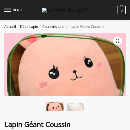
Skip
Skip
to
to
MENU
0
navigation
content
Accueil
Déco Lapin
Coussins Lapin
Lapin Géant Coussin
/
/
/
Lapin Géant Coussin