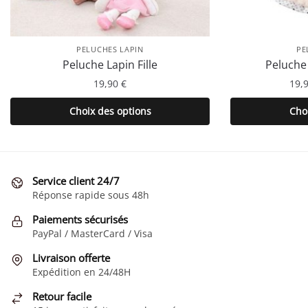
PELUCHES LAPIN
PE
Peluche Lapin Fille
Peluche
19,90
€
19,
Ce
Choix des options
Cho
produit
a
plusieurs
variations.
Service client 24/7
Les
Réponse rapide sous 48h
options
Paiements sécurisés
peuvent
PayPal / MasterCard / Visa
être
choisies
Livraison offerte
Expédition en 24/48H
sur
la
Retour facile
page