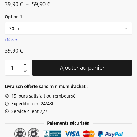
Plage
39,90
€
–
59,90
€
de
Option 1
prix :
39,90 €
à
Effacer
59,90 €
39,90
€
quantité
Ajouter au panier
de
Lapin
Géant
Livraison offerte sans minimum d’achat !
Coussin
15 jours satisfait ou remboursé
Expédition en 24/48h
Service client 7J/7
Paiements sécurisés