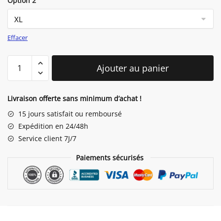
Option 2
Effacer
quantité
Ajouter au panier
de
Lapin
Pyjama
Livraison offerte sans minimum d’achat !
15 jours satisfait ou remboursé
Expédition en 24/48h
Service client 7J/7
Paiements sécurisés