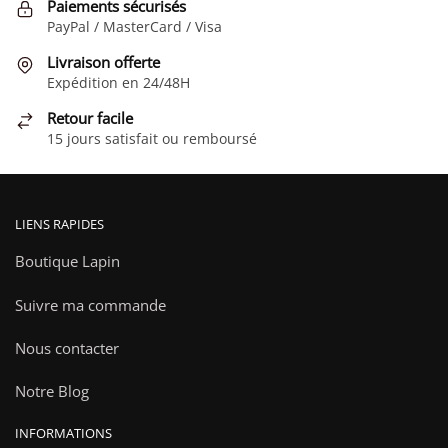
Paiements sécurisés
peuvent
PayPal / MasterCard / Visa
être
choisies
Livraison offerte
Expédition en 24/48H
sur
la
Retour facile
page
15 jours satisfait ou remboursé
du
produit
LIENS RAPIDES
Boutique Lapin
Suivre ma commande
Nous contacter
Notre Blog
INFORMATIONS