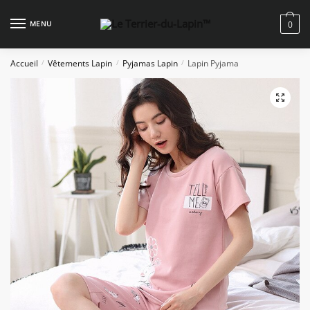
Skip
Skip
to
to
MENU
0
navigation
content
Accueil
Vêtements Lapin
Pyjamas Lapin
Lapin Pyjama
/
/
/