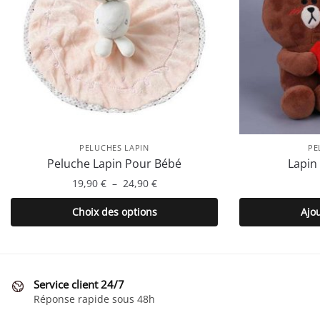
PELUCHES LAPIN
PE
Peluche Lapin Pour Bébé
Lapin
Plage
19,90
€
–
24,90
€
de
Ce
Choix des options
Ajo
prix :
produit
19,90 €
a
à
plusieurs
24,90 €
variations.
Service client 24/7
Les
Réponse rapide sous 48h
options