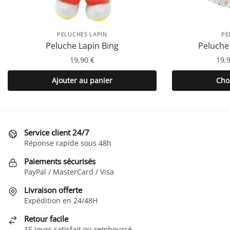
PELUCHES LAPIN
PE
Peluche Lapin Bing
Peluche
19,90
€
19,
Ajouter au panier
Cho
Service client 24/7
Réponse rapide sous 48h
Paiements sécurisés
PayPal / MasterCard / Visa
Livraison offerte
Expédition en 24/48H
Retour facile
15 jours satisfait ou remboursé