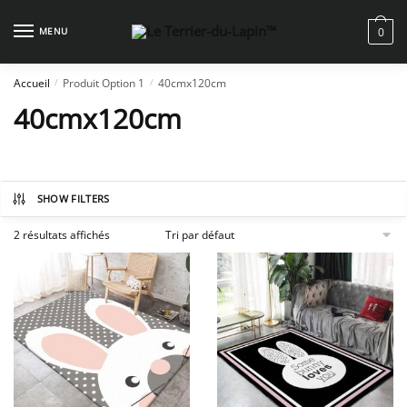
Skip
Skip
to
to
MENU
0
navigation
content
Accueil
Produit Option 1
40cmx120cm
/
/
40cmx120cm
SHOW FILTERS
2 résultats affichés