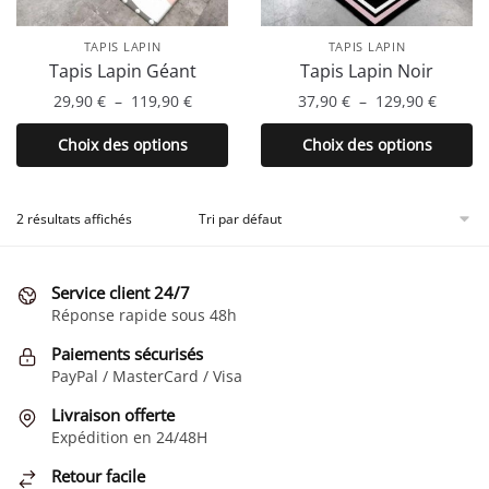
TAPIS LAPIN
TAPIS LAPIN
Tapis Lapin Géant
Tapis Lapin Noir
Plage
Plage
29,90
€
–
119,90
€
37,90
€
–
129,90
€
de
de
Ce
Ce
Choix des options
Choix des options
prix :
prix :
produit
produit
29,90 €
37,90 €
a
a
à
à
plusieurs
plusieurs
2 résultats affichés
119,90 €
129,90 
variations.
variations.
Les
Les
Service client 24/7
options
options
Réponse rapide sous 48h
peuvent
peuvent
être
être
Paiements sécurisés
choisies
choisies
PayPal / MasterCard / Visa
sur
sur
Livraison offerte
la
la
Expédition en 24/48H
page
page
Retour facile
du
du