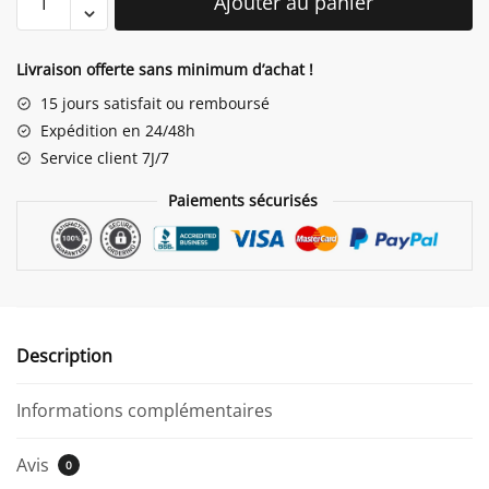
Ajouter au panier
de
Tapis
Lapin
Livraison offerte sans minimum d’achat !
Géant
15 jours satisfait ou remboursé
Expédition en 24/48h
Service client 7J/7
Paiements sécurisés
Description
Informations complémentaires
Avis
0