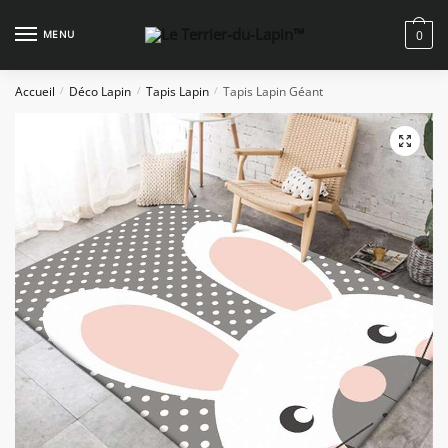
Skip
Skip
to
to
MENU
0
navigation
content
Accueil
Déco Lapin
Tapis Lapin
Tapis Lapin Géant
/
/
/