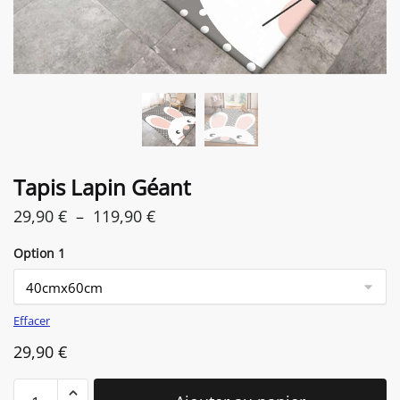
Tapis Lapin Géant
Plage
29,90
€
–
119,90
€
de
Option 1
prix :
29,90 €
à
Effacer
119,90 €
29,90
€
quantité