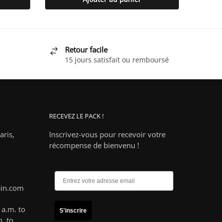
Retour facile
15 jours satisfait ou remboursé
RECEVEZ LE PACK !
ris,
Inscrivez-vous pour recevoir votre
récompense de bienvenu !
pin.com
a.m. to
S'inscrire
. to