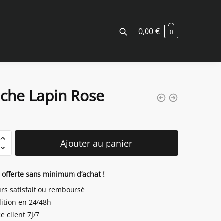
0,00
€
0
uche Lapin Rose
é
Ajouter au panier
n offerte sans minimum d’achat !
urs satisfait ou remboursé
ition en 24/48h
e client 7J/7