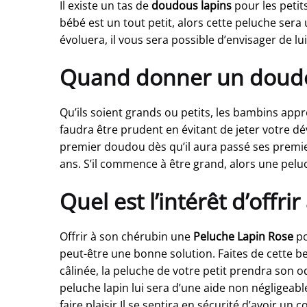
Il existe un tas de
doudous lapins
pour les petit
bébé est un tout petit, alors cette peluche ser
évoluera, il vous sera possible d’envisager de lu
Quand donner un doudou
Qu’ils soient grands ou petits, les bambins appré
faudra être prudent en évitant de jeter votre d
premier doudou dès qu’il aura passé ses premie
ans. S’il commence à être grand, alors une pelu
Quel est l’intérêt d’off
Offrir à son chérubin une
Peluche Lapin Rose
po
peut-être une bonne solution. Faites de cette b
câlinée, la peluche de votre petit prendra son o
peluche lapin lui sera d’une aide non négligeable
faire plaisir Il se sentira en sécurité d’avoir un 