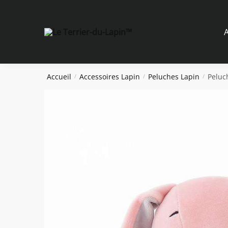
Skip
Skip
to
to
navigation
content
A
Accueil
Accessoires Lapin
Peluches Lapin
Peluc
/
/
/