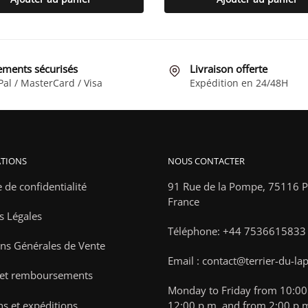
ements sécurisés
Livraison offerte
Pal / MasterCard / Visa
Expédition en 24/48H
TIONS
NOUS CONTACTER
e de confidentialité
91 Rue de la Pompe,
75116 Pa
France
s Légales
Téléphone: +44 7536615833
ns Générales de Vente
Email : contact@terrier-du-la
 et remboursements
Monday to Friday from 10:00 
ns et expéditions
12:00 p.m. and from 2:00 p.m