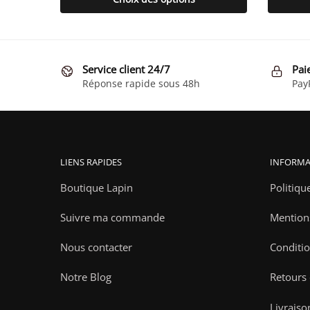
produit
a
plusieurs
variations.
Service client 24/7
Pai
Les
Réponse rapide sous 48h
Pay
options
peuvent
être
choisies
LIENS RAPIDES
INFORMA
sur
la
Boutique Lapin
Politiqu
page
Suivre ma commande
Mention
du
produit
Nous contacter
Conditio
Notre Blog
Retours
Livraiso