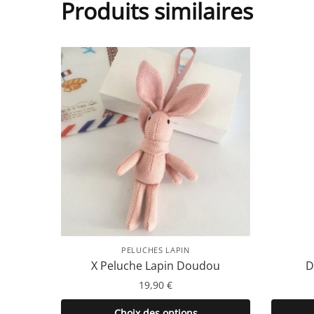
Produits similaires
PELUCHES LAPIN
X Peluche Lapin Doudou
D
19,90
€
Ce
Choix des options