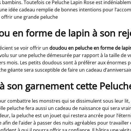
s bambins. Toutefois ce Peluche Lapin Rose est indéniableme
a une idée cadeau remplie de bonnes intentions pour l’accom
i offrir une grande peluche
 en forme de lapin à son rej
cient se voir offrir un
doudou en peluche en forme de lapi
évolu sur une peluche démesurée par rapport à la taille de 
rs mois. Les petits doudous sont à préférer aux énormes pel
che géante sera susceptible de faire un cadeau d’anniversai
rir à son garnement cette Peluc
ur combattre les monstres qui se dissimulent sous leur lit
elle peluche fera aussi un cadeau de naissance qui sera vrai
deur, la peluche est un jouet qui restera ancrée pour l’éter
 afin de l’aider à passer des nuits agréables pour travailler
confident à qui il pourra offrir sa confiance. Il bâtira une vé