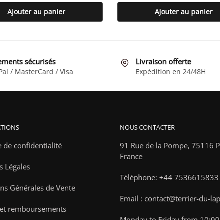
Ajouter au panier
Ajouter au panier
ements sécurisés
Livraison offerte
Pal / MasterCard / Visa
Expédition en 24/48H
TIONS
NOUS CONTACTER
e de confidentialité
91 Rue de la Pompe,
75116 Pa
France
s Légales
Téléphone: +44 7536615833
ns Générales de Vente
Email : contact@terrier-du-la
 et remboursements
Monday to Friday from 10:00 