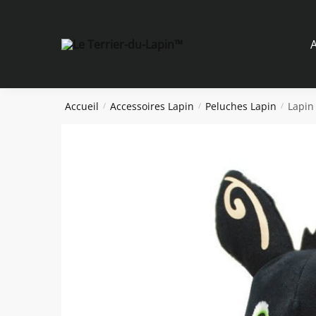
Skip
Skip
to
to
navigation
content
A
Accueil
Accessoires Lapin
Peluches Lapin
Lapin
/
/
/