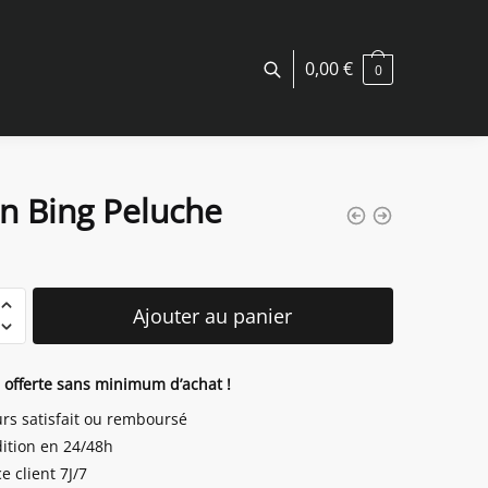
0,00
€
0
n Bing Peluche
é
Ajouter au panier
n offerte sans minimum d’achat !
urs satisfait ou remboursé
ition en 24/48h
e client 7J/7