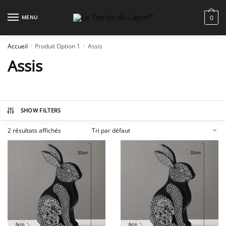
Skip
Skip
to
to
MENU
0
navigation
content
Accueil
Produit Option 1
Assis
/
/
Assis
SHOW FILTERS
2 résultats affichés