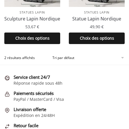
STATUES LAPIN
STATUES LAPIN
Sculpture Lapin Nordique
Statue Lapin Nordique
53,67
€
49,90
€
Ce
Ce
Choix des options
Choix des options
produit
produit
a
a
plusieurs
plusieurs
2 résultats affichés
variations.
variations.
Les
Les
Service client 24/7
options
options
Réponse rapide sous 48h
peuvent
peuvent
être
être
Paiements sécurisés
choisies
choisies
PayPal / MasterCard / Visa
sur
sur
Livraison offerte
la
la
Expédition en 24/48H
page
page
Retour facile
du
du