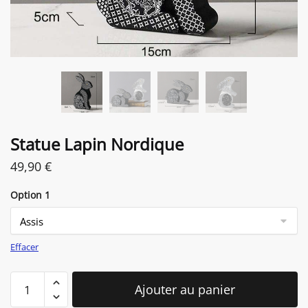
Statue Lapin Nordique
49,90
€
Option 1
Effacer
quantité
Ajouter au panier
de