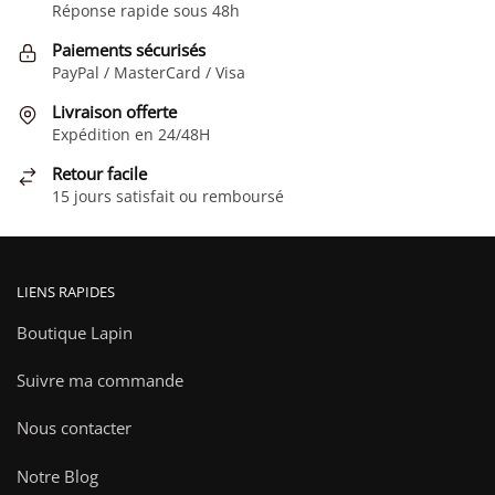
options
Réponse rapide sous 48h
peuvent
Paiements sécurisés
être
PayPal / MasterCard / Visa
choisies
sur
Livraison offerte
la
Expédition en 24/48H
page
Retour facile
du
15 jours satisfait ou remboursé
produit
LIENS RAPIDES
Boutique Lapin
Suivre ma commande
Nous contacter
Notre Blog