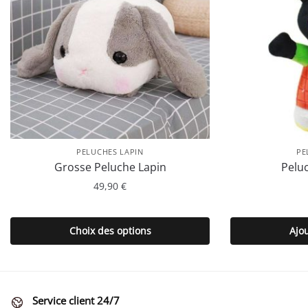
PELUCHES LAPIN
PE
Grosse Peluche Lapin
Pelu
49,90
€
Ce
produit
Choix des options
Ajo
a
plusieurs
variations.
Les
Service client 24/7