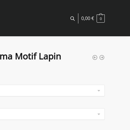
0,00
€
0
ma Motif Lapin