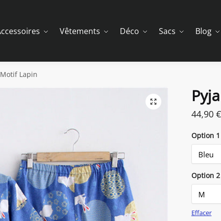
ccessoires
Vêtements
Déco
Sacs
Blog
Motif Lapin
Pyja
44,90
€
Option 1
Option 2
Effacer