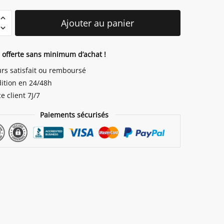
é
Ajouter au panier
n offerte sans minimum d’achat !
urs satisfait ou remboursé
ition en 24/48h
e client 7J/7
Paiements sécurisés