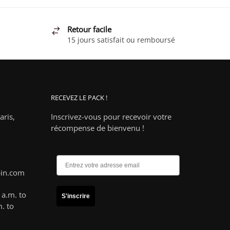
Retour facile
15 jours satisfait ou remboursé
RECEVEZ LE PACK !
ris,
Inscrivez-vous pour recevoir votre
récompense de bienvenu !
pin.com
a.m. to
S'inscrire
. to