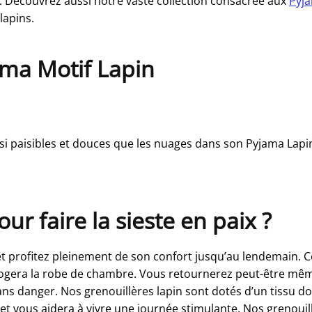
r. Découvrez aussi notre vaste collection consacrée aux
Pyja
lapins.
ama Motif Lapin
si paisibles et douces que les nuages dans son Pyjama Lapi
ur faire la sieste en paix ?
n et profitez pleinement de son confort jusqu’au lendemain. 
ogera la robe de chambre. Vous retournerez peut-être même à
ns danger. Nos grenouillères lapin sont dotés d’un tissu dou
ous aidera à vivre une journée stimulante. Nos grenouillèr