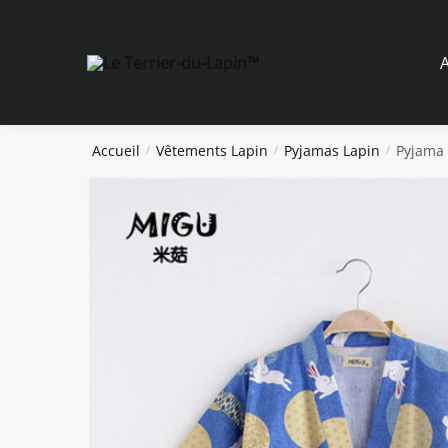
Skip
Skip
to
to
navigation
content
A
Accueil
Vêtements Lapin
Pyjamas Lapin
Pyjama 
/
/
/