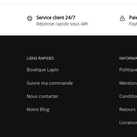
a
plusieurs
variations.
Service client 24/7
Pai
Les
Réponse rapide sous 48h
Pay
options
peuvent
être
choisies
LIENS RAPIDES
INFORMA
sur
la
Boutique Lapin
Politiqu
page
Suivre ma commande
Mention
du
produit
Nous contacter
Conditio
Notre Blog
Retours
Livraiso