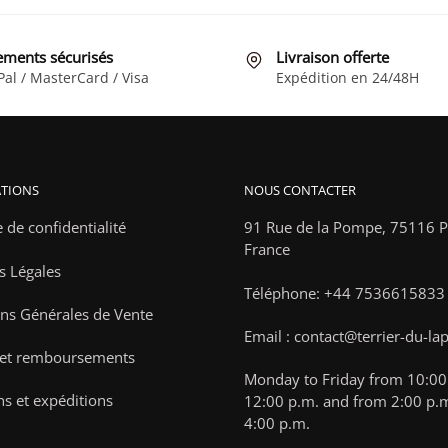
ements sécurisés
Livraison offerte
Pal / MasterCard / Visa
Expédition en 24/48H
TIONS
NOUS CONTACTER
e de confidentialité
91 Rue de la Pompe,
75116 Pa
France
s Légales
Téléphone: +44 7536615833
ns Générales de Vente
Email : contact@terrier-du-la
 et remboursements
Monday to Friday from 10:00 
ns et expéditions
12:00 p.m. and from 2:00 p.m
4:00 p.m.