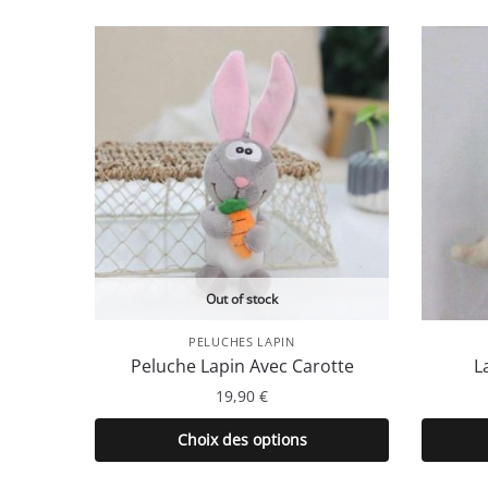
Out of stock
PELUCHES LAPIN
Peluche Lapin Avec Carotte
L
19,90
€
Ce
Choix des options
produit