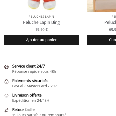
PELUCHES LAPIN
PE
Peluche Lapin Bing
Peluc
19,90
€
69,
Ajouter au panier
Cho
Service client 24/7
Réponse rapide sous 48h
Paiements sécurisés
PayPal / MasterCard / Visa
Livraison offerte
Expédition en 24/48H
Retour facile
15 jours satisfait ou remboursé