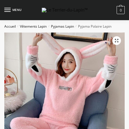
Skip
Skip
to
to
MENU
0
navigation
content
Accueil
Vêtements Lapin
Pyjamas Lapin
Pyjama Polaire Lapin
/
/
/