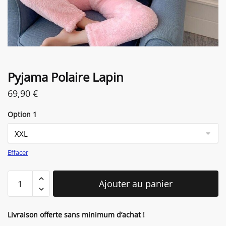
Pyjama Polaire Lapin
69,90
€
Option 1
Effacer
quantité
Ajouter au panier
de
Pyjama
Polaire
Livraison offerte sans minimum d’achat !
Lapin