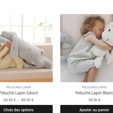
PELUCHES LAPIN
PELUCHES LAPIN
Peluche Lapin Géant
Peluche Lapin Blan
Plage
69,90
€
–
89,90
€
34,90
€
de
Ce
Choix des options
Ajouter au panier
prix :