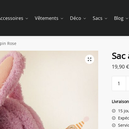
ccessoires
Vêtements
Déco
Sacs
Blog
apin Rose
Sac 
19,90
€
quantit
de
Sac
à
Livraiso
Dos
15 jo
Lapin
Expéd
Rose
Servic