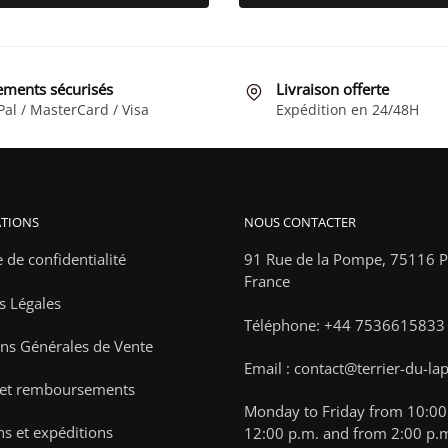
produit
69,90 €
a
à
plusieurs
89,90 €
variations.
ements sécurisés
Livraison offerte
Les
Pal / MasterCard / Visa
Expédition en 24/48H
options
peuvent
être
choisies
TIONS
NOUS CONTACTER
sur
la
e de confidentialité
91 Rue de la Pompe,
75116 Pa
page
France
s Légales
du
Téléphone: +44 7536615833
produit
ns Générales de Vente
Email : contact@terrier-du-la
 et remboursements
Monday to Friday from 10:00 
ns et expéditions
12:00 p.m. and from 2:00 p.m