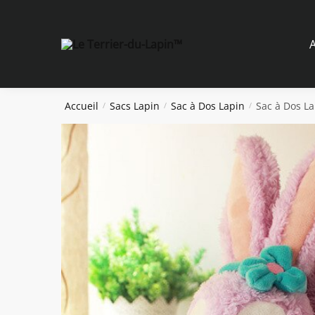
Skip
Skip
to
to
navigation
content
A
Accueil
Sacs Lapin
Sac à Dos Lapin
Sac à Dos L
/
/
/