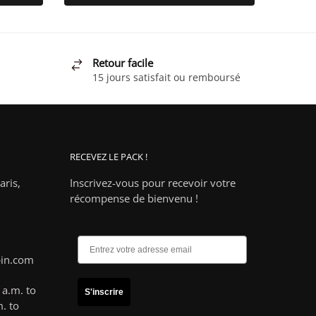
Retour facile
15 jours satisfait ou remboursé
RECEVEZ LE PACK !
ris,
Inscrivez-vous pour recevoir votre
récompense de bienvenu !
pin.com
a.m. to
S'inscrire
. to