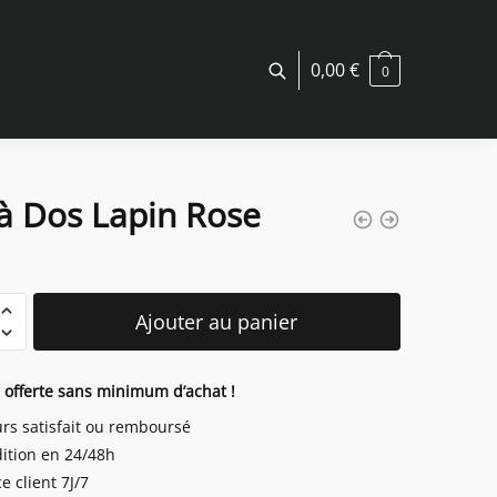
0,00
€
0
à Dos Lapin Rose
é
Ajouter au panier
n offerte sans minimum d’achat !
urs satisfait ou remboursé
ition en 24/48h
e client 7J/7