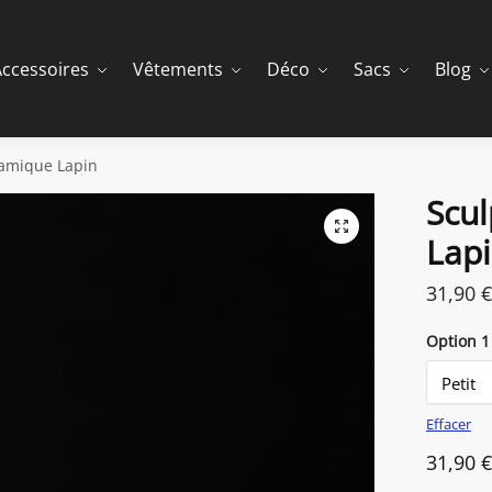
ccessoires
Vêtements
Déco
Sacs
Blog
ramique Lapin
Scu
Lap
31,90
€
Option 1
Effacer
31,90
€