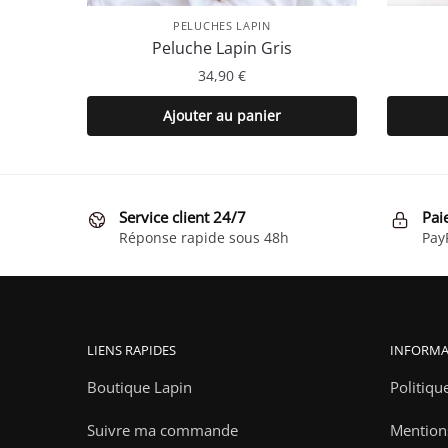
PELUCHES LAPIN
Peluche Lapin Gris
34,90
€
Ajouter au panier
Service client 24/7
Pai
Réponse rapide sous 48h
Pay
LIENS RAPIDES
INFORMA
Boutique Lapin
Politiqu
Suivre ma commande
Mention