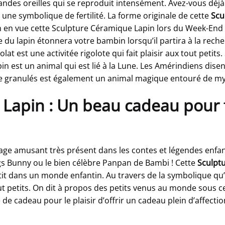
randes oreilles qui se reproduit intensément. Avez-vous déj
e une symbolique de fertilité. La forme originale de cette
Scu
en en vue cette Sculpture Céramique Lapin lors du Week-En
ce du lapin étonnera votre bambin lorsqu’il partira à la rec
at est une activitée rigolote qui fait plaisir aux tout petit
pin est un animal qui est lié à la Lune. Les Amérindiens disen
granulés est également un animal magique entouré de myth
Lapin : Un beau cadeau pour fa
ge amusant très présent dans les contes et légendes enfanti
 Bunny ou le bien célèbre Panpan de Bambi ! Cette
Sculpt
etit dans un monde enfantin. Au travers de la symbolique qu
t petits. On dit à propos des petits venus au monde sous ce 
de cadeau pour le plaisir d’offrir un cadeau plein d’affecti