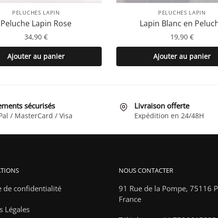
PELUCHES LAPIN
PELUCHES LAPIN
Peluche Lapin Rose
Lapin Blanc en Peluc
34,90
€
19,90
€
Ajouter au panier
Ajouter au panier
ements sécurisés
Livraison offerte
Pal / MasterCard / Visa
Expédition en 24/48H
TIONS
NOUS CONTACTER
e de confidentialité
91 Rue de la Pompe,
75116 Pa
France
s Légales