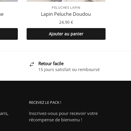
PELUCHES LAPIN
he
Lapin Peluche Doudou
24,90
€
Ajouter au panier
Retour facile
15 jours satisfait ou remboursé
RECEVEZ LE PACK !
ris,
Inscrivez-vous pour recevoir votre
récompense de bienvenu !