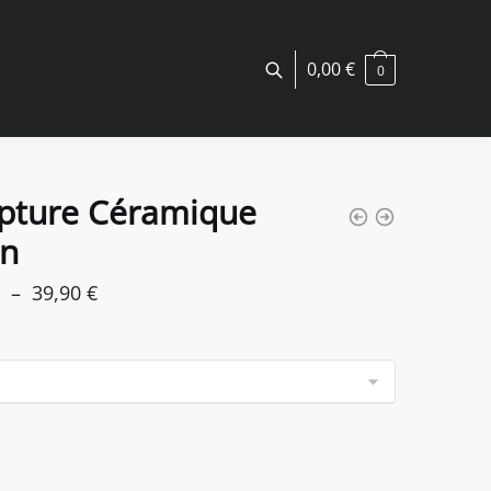
0,00
€
0
lpture Céramique
in
Plage
–
39,90
€
de
prix :
31,90 €
à
39,90 €