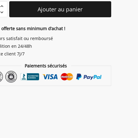
é
Ajouter au panier
re
que
n offerte sans minimum d’achat !
urs satisfait ou remboursé
ition en 24/48h
e client 7J/7
Paiements sécurisés