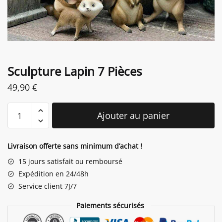
Sculpture Lapin 7 Pièces
49,90
€
quantité
Ajouter au panier
de
Sculpture
Lapin
Livraison offerte sans minimum d’achat !
7
15 jours satisfait ou remboursé
Pièces
Expédition en 24/48h
Service client 7J/7
Paiements sécurisés