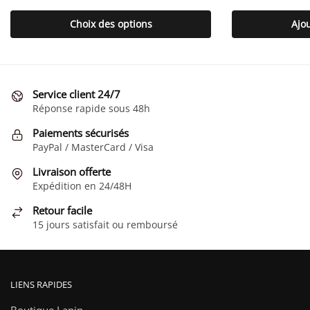
Ce
produit
Choix des options
Ajo
a
plusieurs
variations.
Les
Service client 24/7
options
Réponse rapide sous 48h
peuvent
Paiements sécurisés
être
PayPal / MasterCard / Visa
choisies
sur
Livraison offerte
la
Expédition en 24/48H
page
Retour facile
du
15 jours satisfait ou remboursé
produit
LIENS RAPIDES
Boutique Lapin