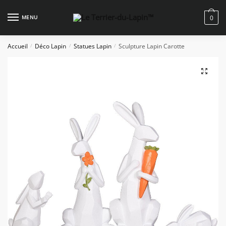
Skip
Skip
to
to
MENU
0
navigation
content
Accueil
Déco Lapin
Statues Lapin
Sculpture Lapin Carotte
/
/
/