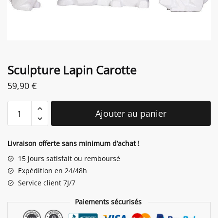
Sculpture Lapin Carotte
59,90
€
quantité
Ajouter au panier
de
Sculpture
Lapin
Livraison offerte sans minimum d’achat !
Carotte
15 jours satisfait ou remboursé
Expédition en 24/48h
Service client 7J/7
Paiements sécurisés