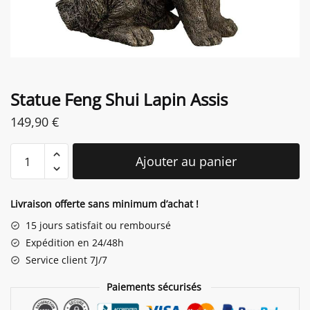
Statue Feng Shui Lapin Assis
149,90
€
quantité
Ajouter au panier
de
Statue
Feng
Livraison offerte sans minimum d’achat !
Shui
15 jours satisfait ou remboursé
Lapin
Expédition en 24/48h
Assis
Service client 7J/7
Paiements sécurisés