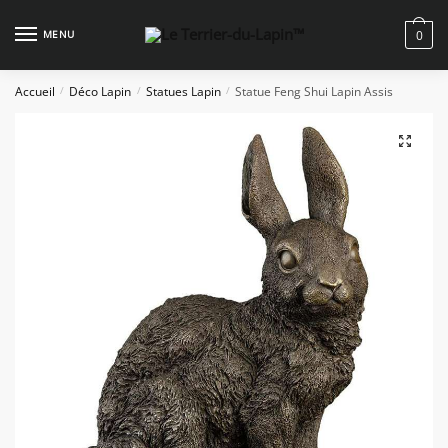
Skip
Skip
to
to
MENU
0
navigation
content
Accueil
Déco Lapin
Statues Lapin
Statue Feng Shui Lapin Assis
/
/
/