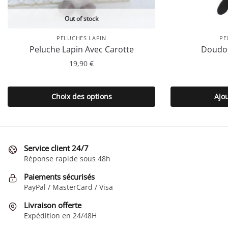
Out of stock
PELUCHES LAPIN
PE
Peluche Lapin Avec Carotte
Doudou
19,90
€
Ce
produit
Choix des options
Ajo
a
plusieurs
variations.
Les
Service client 24/7
options
Réponse rapide sous 48h
peuvent
Paiements sécurisés
être
PayPal / MasterCard / Visa
choisies
sur
Livraison offerte
la
Expédition en 24/48H
page