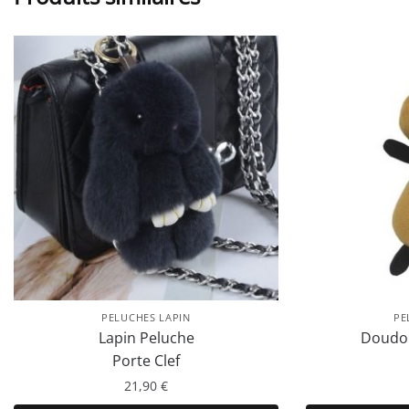
PELUCHES LAPIN
PE
Lapin Peluche
Doudou
Porte Clef
21,90
€