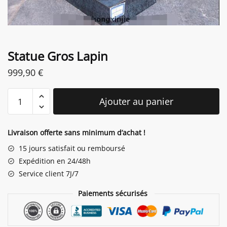
Statue Gros Lapin
999,90
€
quantité
Ajouter au panier
de
Statue
Gros
Livraison offerte sans minimum d’achat !
Lapin
15 jours satisfait ou remboursé
Expédition en 24/48h
Service client 7J/7
Paiements sécurisés