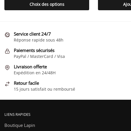
Ce
Choix des options
Ajo
produit
a
plusieurs
variations.
Service client 24/7
Les
Réponse rapide sous 48h
options
Paiements sécurisés
peuvent
PayPal / MasterCard / Visa
être
choisies
Livraison offerte
Expédition en 24/48H
sur
la
Retour facile
page
15 jours satisfait ou remboursé
du
produit
LIENS RAPIDES
Boutique Lapin