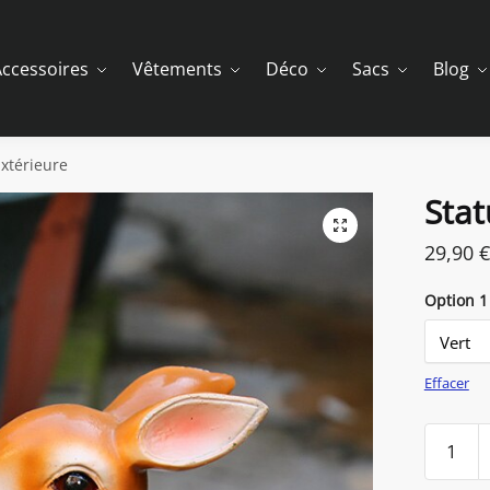
ccessoires
Vêtements
Déco
Sacs
Blog
Extérieure
Stat
29,90
€
Option 1
Effacer
quantit
de
Statue