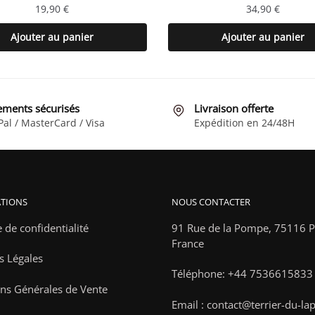
19,90
€
34,90
€
Ajouter au panier
Ajouter au panier
ements sécurisés
Livraison offerte
Pal / MasterCard / Visa
Expédition en 24/48H
TIONS
NOUS CONTACTER
e de confidentialité
91 Rue de la Pompe,
75116 Pa
France
s Légales
Téléphone: +44 7536615833
ns Générales de Vente
Email : contact@terrier-du-la