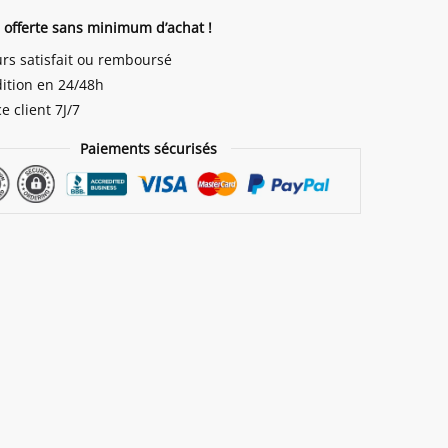
n offerte sans minimum d’achat !
ure
urs satisfait ou remboursé
ition en 24/48h
e client 7J/7
Paiements sécurisés