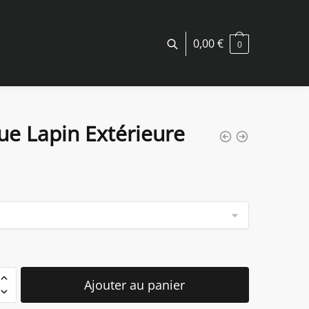
0,00
€
0
ue Lapin Extérieure
é
Ajouter au panier