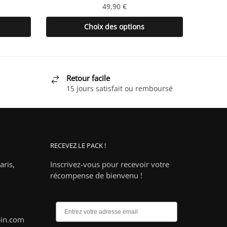
49,90
€
Ce
Choix des options
produit
a
plusieurs
variations.
Retour facile
Les
15 jours satisfait ou remboursé
options
peuvent
être
choisies
RECEVEZ LE PACK !
sur
la
ris,
Inscrivez-vous pour recevoir votre
page
récompense de bienvenu !
du
produit
pin.com