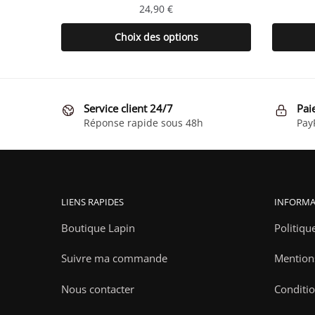
24,90
€
Ce
Choix des options
produit
a
plusieurs
variations.
Service client 24/7
Pai
Les
Réponse rapide sous 48h
Pay
options
peuvent
être
choisies
LIENS RAPIDES
INFORMA
sur
la
Boutique Lapin
Politiqu
page
Suivre ma commande
Mention
du
produit
Nous contacter
Conditio