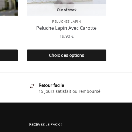
Out of stock
PELUCHES LAPIN
Peluche Lapin Avec Carotte
19,90
€
Ce
produit
Choix des options
a
plusieurs
.
variations.
Les
Retour facile
options
15 jours satisfait ou remboursé
peuvent
être
choisies
sur
RECEVEZ LE PACK !
la