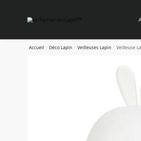
Skip
Skip
to
to
navigation
content
A
Accueil
Déco Lapin
Veilleuses Lapin
Veilleuse L
/
/
/