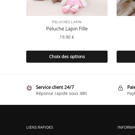
PELUCHES LAPIN
Peluche Lapin Fille
19,90
€
Ce
produit
Choix des options
a
plusieurs
variations.
Les
Service client 24/7
Pai
options
Réponse rapide sous 48h
Pay
peuvent
être
choisies
sur
LIENS RAPIDES
INFORMA
la