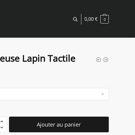
0,00
€
0
leuse Lapin Tactile
é
Ajouter au panier
e