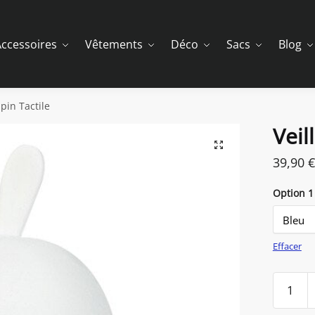
ccessoires
Vêtements
Déco
Sacs
Blog
apin Tactile
Veil
39,90
€
Option 1
Effacer
quantit
de
Veilleus