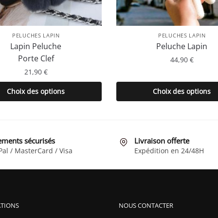
PELUCHES LAPIN
PELUCHES LAPIN
Lapin Peluche
Peluche Lapin
Porte Clef
44,90
€
21,90
€
Ce
Ce
produit
Choix des options
Choix des options
produit
a
a
plusieurs
plusieurs
variations
variations.
Les
ements sécurisés
Livraison offerte
Les
options
Pal / MasterCard / Visa
Expédition en 24/48H
options
peuvent
peuvent
être
être
choisies
choisies
sur
TIONS
NOUS CONTACTER
sur
la