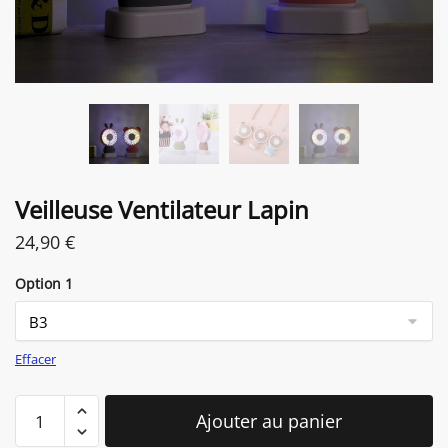
Veilleuse Ventilateur Lapin
24,90
€
Option 1
Effacer
quantité
Ajouter au panier
de