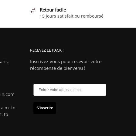
.
variations.
Retour facile
Les
15 jours satisfait ou remboursé
options
peuvent
être
choisies
RECEVEZ LE PACK !
sur
la
ris,
Inscrivez-vous pour recevoir votre
page
récompense de bienvenu !
du
produit
pin.com
a.m. to
S'inscrire
. to