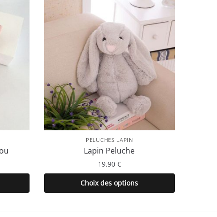
PELUCHES LAPIN
dou
Lapin Peluche
19,90
€
Ce
Choix des options
produit
a
plusieurs