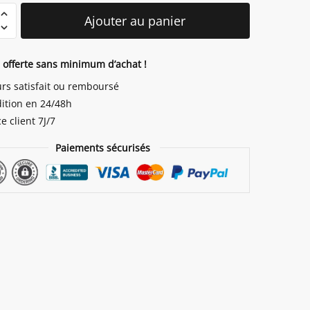
é
Ajouter au panier
n offerte sans minimum d’achat !
urs satisfait ou remboursé
ition en 24/48h
e client 7J/7
Paiements sécurisés