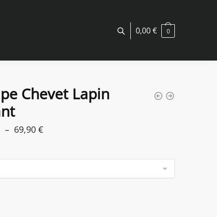
0,00
€
0
pe Chevet Lapin
ant
Plage
–
69,90
€
de
prix :
59,90 €
à
69,90 €