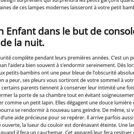
taines de ces lampes modernes laisseront à votre petit bamb
Enfant dans le but de console
e la nuit.
curité complète pendant leurs premières années. C’est un 
an l’aidera bien souvent à s’endormir sereinement. Dès lors
 petits-bambins ont une peur bleue de l’obscurité absolue
 en a peur, ses pleurs vous sortiront de votre sommeil à votr
ertains parents tiennent à conserver leur intimité une fois l
e fermer la porte de sa chambre tout en évitant soigneusement
 rêver comme un petit lapin. Elles dégagent une douce lumièr
l pourra se rendormir à nouveau sans geindre. De même, si v
a d’une aide précieuse pour se repérer. Il arrive parfois auss
tié ouverte, la lueur du couloir est dorénavant éteinte. Une l
quand il fera un cauchemar. Cet appareil leur fera resituer o