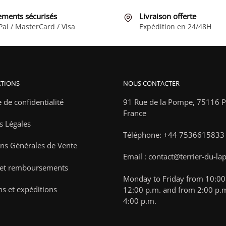
variations.
variations
ements sécurisés
Livraison offerte
Les
Les
Pal / MasterCard / Visa
Expédition en 24/48H
options
options
peuvent
peuvent
être
être
choisies
choisies
TIONS
NOUS CONTACTER
sur
sur
la
la
e de confidentialité
91 Rue de la Pompe,
75116 Pa
page
page
France
s Légales
du
du
Téléphone: +44 7536615833
produit
produit
ns Générales de Vente
Email : contact@terrier-du-la
 et remboursements
Monday to Friday from 10:00 
ns et expéditions
12:00 p.m. and from 2:00 p.m
4:00 p.m.