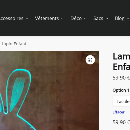
ccessoires
Vêtements
Déco
Sacs
Blog
 Lapin Enfant
Lam
Enf
59,90
€
Option 1
Effacer
59,90
€