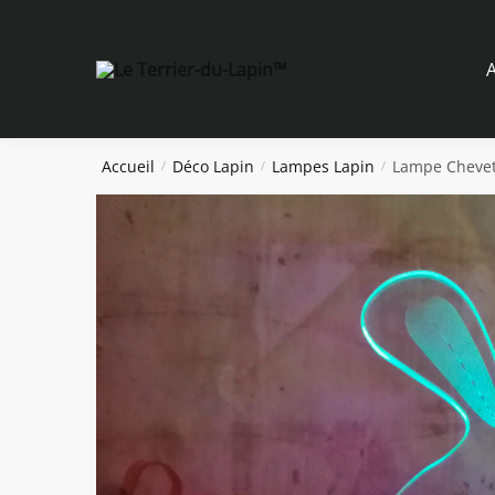
Skip
Skip
to
to
navigation
content
A
Accueil
Déco Lapin
Lampes Lapin
Lampe Chevet
/
/
/