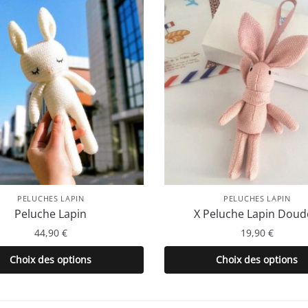
PELUCHES LAPIN
PELUCHES LAPIN
Peluche Lapin
X Peluche Lapin Dou
44,90
€
19,90
€
Ce
Ce
Choix des options
Choix des options
produit
produit
a
a
plusieurs
plusieurs