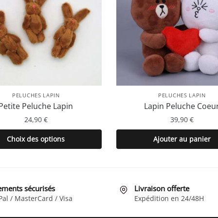
PELUCHES LAPIN
PELUCHES LAPIN
Petite Peluche Lapin
Lapin Peluche Coeu
24,90
€
39,90
€
Ce
Choix des options
Ajouter au panier
produit
a
plusieurs
variations.
ements sécurisés
Livraison offerte
Les
Pal / MasterCard / Visa
Expédition en 24/48H
options