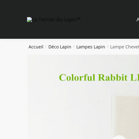
Skip
Skip
to
to
navigation
content
A
Accueil
Déco Lapin
Lampes Lapin
Lampe Chevet
/
/
/