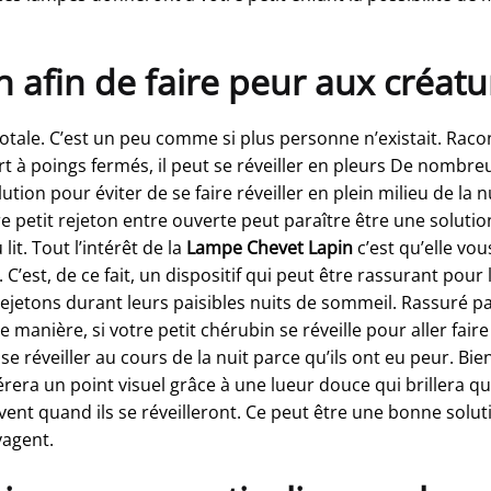
afin de faire peur aux créatur
ale. C’est un peu comme si plus personne n’existait. Raconte
rt à poings fermés, il peut se réveiller en pleurs De nombre
ion pour éviter de se faire réveiller en plein milieu de la nu
tre petit rejeton entre ouverte peut paraître être une soluti
lit. Tout l’intérêt de la
Lampe Chevet Lapin
c’est qu’elle vo
. C’est, de ce fait, un dispositif qui peut être rassurant pour
rejetons durant leurs paisibles nuits de sommeil. Rassuré pa
nière, si votre petit chérubin se réveille pour aller faire p
 se réveiller au cours de la nuit parce qu’ils ont eu peur. Bi
rera un point visuel grâce à une lueur douce qui brillera qu
vent quand ils se réveilleront. Ce peut être une bonne solut
yagent.