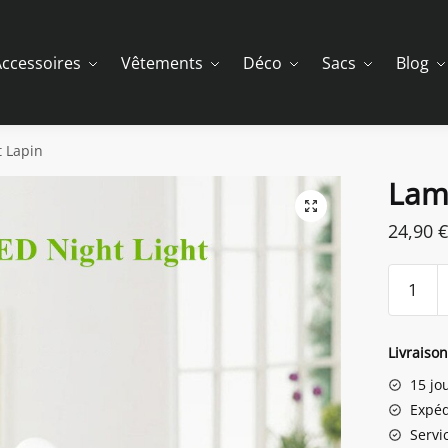
ccessoires
Vêtements
Déco
Sacs
Blog
 Lapin
Lam
24,90
€
quantit
de
Lampe
Chevet
Livraiso
Lapin
15 jo
Expéd
Servic