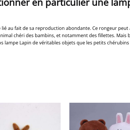
tionner en particulier une la
ité lié au fait de sa reproduction abondante. Ce rongeur pe
un animal chéri des bambins, et notamment des fillettes. Ma
os lampe Lapin de véritables objets que les petits chérubins