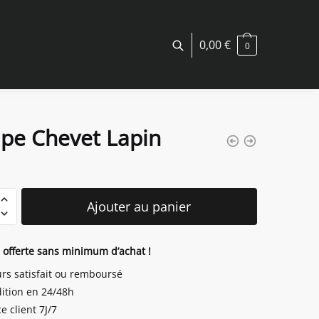
0,00
€
0
pe Chevet Lapin
é
Ajouter au panier
n offerte sans minimum d’achat !
urs satisfait ou remboursé
ition en 24/48h
e client 7J/7