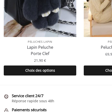
PELUCHES LAPIN
PE
Lapin Peluche
Peluc
Porte Clef
69,
21,90
€
Ce
Choix des options
Cho
produit
a
plusieurs
variations.
Service client 24/7
Les
Réponse rapide sous 48h
options
Paiements sécurisés
peuvent