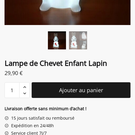
Lampe de Chevet Enfant Lapin
29,90
€
quantité
Ajouter au panier
de
Lampe
de
Livraison offerte sans minimum d’achat !
Chevet
15 jours satisfait ou remboursé
Enfant
Expédition en 24/48h
Lapin
Service client 7J/7