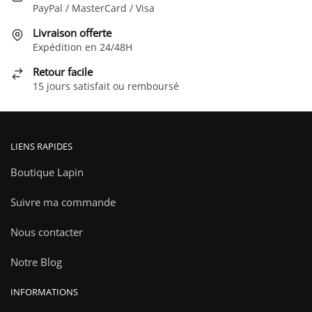
PayPal / MasterCard / Visa
être
choisies
Livraison offerte
Expédition en 24/48H
sur
la
Retour facile
page
15 jours satisfait ou remboursé
du
produit
LIENS RAPIDES
Boutique Lapin
Suivre ma commande
Nous contacter
Notre Blog
INFORMATIONS