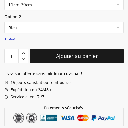
Option 2
Effacer
quantité
Ajouter au panier
de
Sac
Lapin
Livraison offerte sans minimum d’achat !
Pour
15 jours satisfait ou remboursé
Enfant
Expédition en 24/48h
Service client 7J/7
Paiements sécurisés