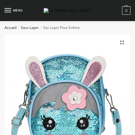
Skip
Skip
to
to
MENU
0
navigation
content
Accueil
Sacs Lapin
Sac Lapin Pour Enfant
/
/