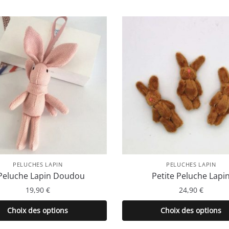
PELUCHES LAPIN
PELUCHES LAPIN
Peluche Lapin Doudou
Petite Peluche Lapi
19,90
€
24,90
€
Ce
Ce
Choix des options
Choix des options
produit
produit