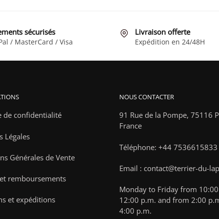
a
a
plusieurs
plusieurs
variations.
variations
ements sécurisés
Livraison offerte
Les
Les
Pal / MasterCard / Visa
Expédition en 24/48H
options
options
peuvent
peuvent
être
être
choisies
choisies
TIONS
NOUS CONTACTER
sur
sur
la
la
e de confidentialité
91 Rue de la Pompe,
75116 Pa
page
page
France
s Légales
du
du
Téléphone: +44 7536615833
produit
produit
ns Générales de Vente
Email : contact@terrier-du-la
 et remboursements
Monday to Friday from 10:00 
ns et expéditions
12:00 p.m. and from 2:00 p.m
4:00 p.m.