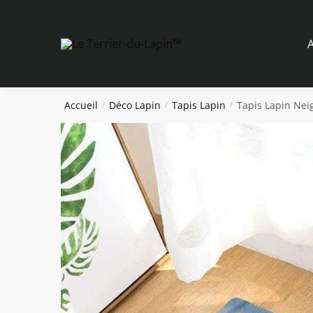
Skip
Skip
to
to
navigation
content
A
Accueil
Déco Lapin
Tapis Lapin
Tapis Lapin Nei
/
/
/