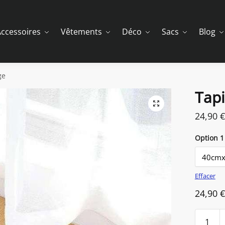
ccessoires
Vêtements
Déco
Sacs
Blog
ge
Tapi
24,90
€
Option 1
Effacer
24,90
€
quantit