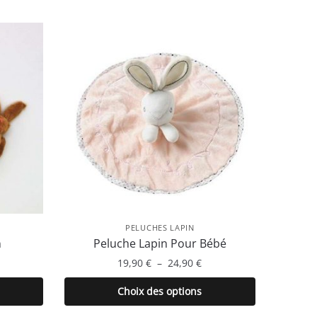
PELUCHES LAPIN
n
Peluche Lapin Pour Bébé
Plage
19,90
€
–
24,90
€
de
Ce
Choix des options
prix :
produit
19,90 €