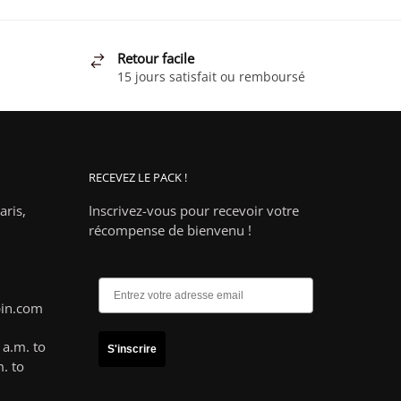
a
à
plusieurs
24,90 €
.
variations.
Retour facile
Les
15 jours satisfait ou remboursé
options
peuvent
être
choisies
RECEVEZ LE PACK !
sur
la
ris,
Inscrivez-vous pour recevoir votre
page
récompense de bienvenu !
du
produit
pin.com
a.m. to
S'inscrire
. to