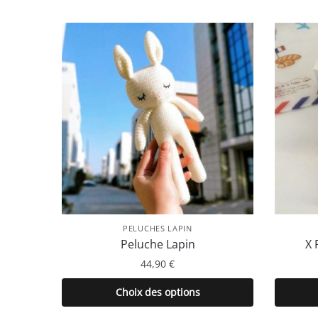
PELUCHES LAPIN
Peluche Lapin
X 
44,90
€
Ce
Choix des options
produit