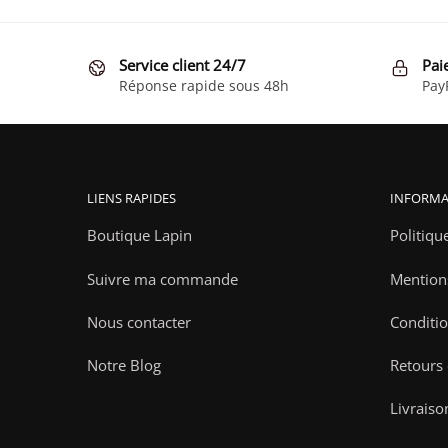
a
plusieurs
variations.
Service client 24/7
Pai
Les
Réponse rapide sous 48h
Pay
options
peuvent
être
choisies
LIENS RAPIDES
INFORMA
sur
la
Boutique Lapin
Politiqu
page
Suivre ma commande
Mention
du
produit
Nous contacter
Conditio
Notre Blog
Retours
Livraiso