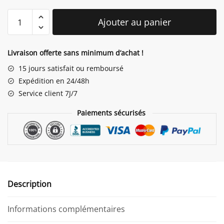
quantité
Ajouter au panier
de
Sculpture
Extérieure
Livraison offerte sans minimum d’achat !
Lapin
15 jours satisfait ou remboursé
Expédition en 24/48h
Service client 7J/7
Paiements sécurisés
Description
Informations complémentaires