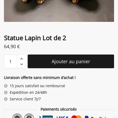
Statue Lapin Lot de 2
64,90
€
quantité
Ajouter au panier
de
Statue
Lapin
Livraison offerte sans minimum d’achat !
Lot
15 jours satisfait ou remboursé
de
Expédition en 24/48h
2
Service client 7J/7
Paiements sécurisés