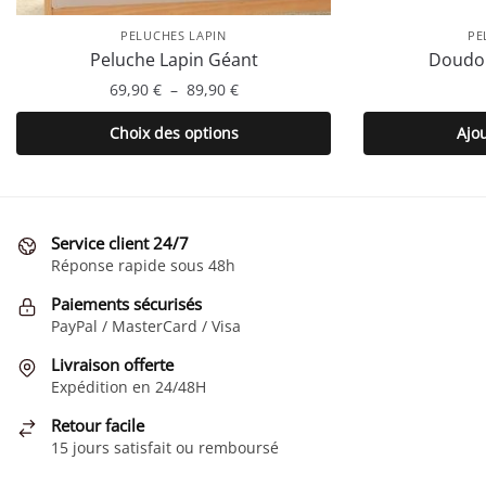
PELUCHES LAPIN
PE
Peluche Lapin Géant
Doudou
Plage
69,90
€
–
89,90
€
de
Ce
Choix des options
Ajo
prix :
produit
69,90 €
a
à
plusieurs
89,90 €
variations.
Service client 24/7
Les
Réponse rapide sous 48h
options
Paiements sécurisés
peuvent
PayPal / MasterCard / Visa
être
choisies
Livraison offerte
Expédition en 24/48H
sur
la
Retour facile
page
15 jours satisfait ou remboursé
du