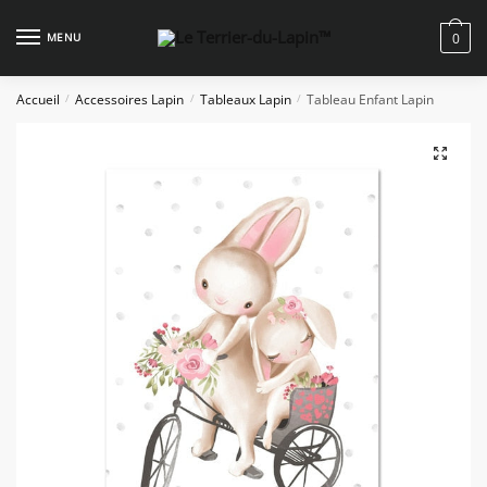
Skip
Skip
to
to
MENU
0
navigation
content
Accueil
Accessoires Lapin
Tableaux Lapin
Tableau Enfant Lapin
/
/
/