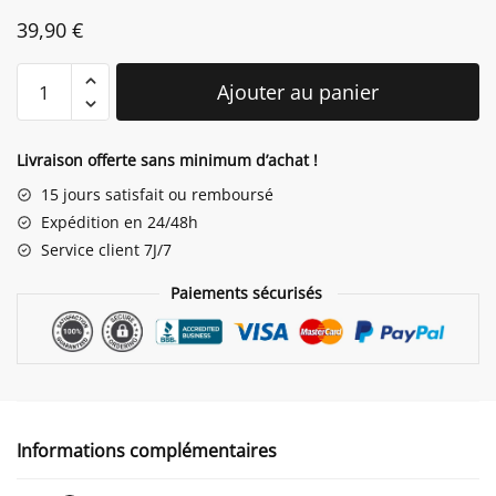
39,90
€
quantité
Ajouter au panier
de
Tableau
Enfant
Livraison offerte sans minimum d’achat !
Lapin
15 jours satisfait ou remboursé
Expédition en 24/48h
Service client 7J/7
Paiements sécurisés
Informations complémentaires