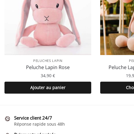
PELUCHES LAPIN
PE
Peluche Lapin Rose
Peluche La
34,90
€
19,
Ajouter au panier
Cho
Service client 24/7
Réponse rapide sous 48h