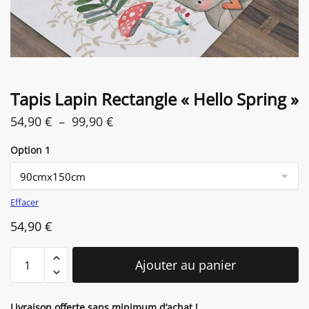
Tapis Lapin Rectangle « Hello Spring »
Plage
54,90
€
–
99,90
€
de
Option 1
prix :
54,90 €
à
Effacer
99,90 €
54,90
€
quantité
Ajouter au panier
de
Tapis
Lapin
Livraison offerte sans minimum d’achat !