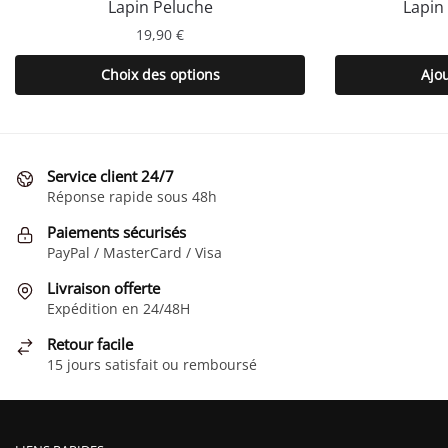
Lapin Peluche
Lapin
19,90
€
Ce
Choix des options
Ajo
produit
a
plusieurs
variations.
Service client 24/7
Les
Réponse rapide sous 48h
options
Paiements sécurisés
peuvent
PayPal / MasterCard / Visa
être
choisies
Livraison offerte
Expédition en 24/48H
sur
la
Retour facile
page
15 jours satisfait ou remboursé
du
produit