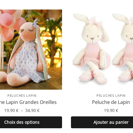
PELUCHES LAPIN
PELUCHES LAPIN
he Lapin Grandes Oreilles
Peluche de Lapin
Plage
19,90
€
–
34,90
€
19,90
€
de
Ce
Choix des options
Ajouter au panier
prix :
produit
19,90 €