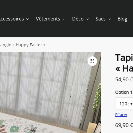
ccessoires
Vêtements
Déco
Sacs
Blog
tangle « Happy Easter »
Tapi
« Ha
54,90
€
Option 1
Effacer
69,90
€