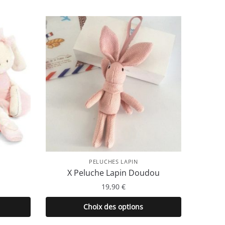
PELUCHES LAPIN
X Peluche Lapin Doudou
19,90
€
Ce
Choix des options
produit