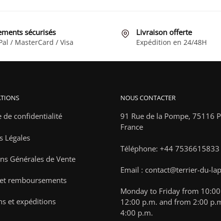
a
à
plusieurs
34,90 €
variations.
ements sécurisés
Livraison offerte
Les
Pal / MasterCard / Visa
Expédition en 24/48H
options
peuvent
être
choisies
TIONS
NOUS CONTACTER
sur
la
e de confidentialité
91 Rue de la Pompe,
75116 Pa
page
France
s Légales
du
Téléphone: +44 7536615833
produit
ns Générales de Vente
Email : contact@terrier-du-la
 et remboursements
Monday to Friday from 10:00 
ns et expéditions
12:00 p.m. and from 2:00 p.m
4:00 p.m.