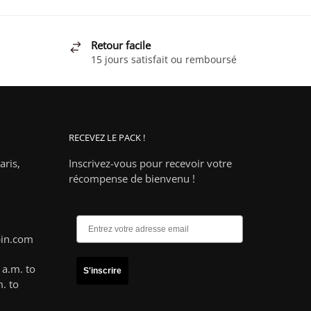
a
plusieurs
variations.
Retour facile
Les
15 jours satisfait ou remboursé
options
peuvent
être
choisies
RECEVEZ LE PACK !
sur
la
ris,
Inscrivez-vous pour recevoir votre
page
récompense de bienvenu !
du
produit
pin.com
a.m. to
S'inscrire
. to