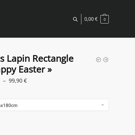
0,00
€
0
s Lapin Rectangle
ppy Easter »
Plage
–
99,90
€
de
prix :
54,90 €
à
99,90 €