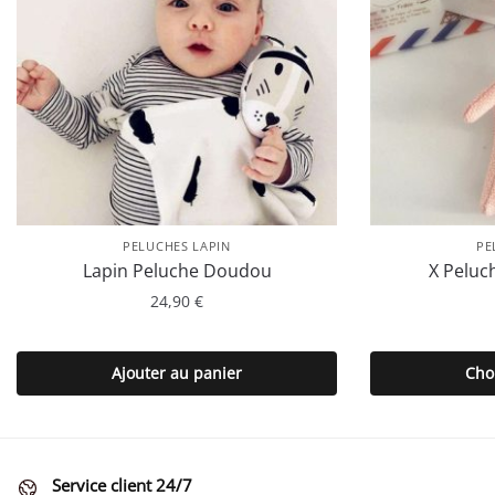
PELUCHES LAPIN
PE
Lapin Peluche Doudou
X Peluc
24,90
€
Ajouter au panier
Cho
Service client 24/7