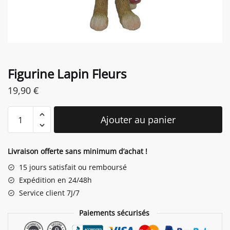
Figurine Lapin Fleurs
19,90
€
quantité
Ajouter au panier
de
Figurine
Lapin
Livraison offerte sans minimum d’achat !
Fleurs
15 jours satisfait ou remboursé
Expédition en 24/48h
Service client 7J/7
Paiements sécurisés