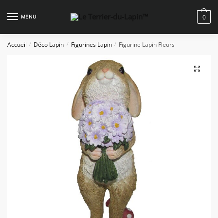
Skip
Skip
to
to
MENU
0
navigation
content
Accueil
Déco Lapin
Figurines Lapin
Figurine Lapin Fleurs
/
/
/