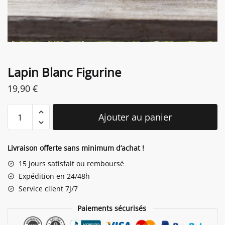
Lapin Blanc Figurine
19,90
€
quantité
Ajouter au panier
de
Lapin
Blanc
Livraison offerte sans minimum d’achat !
Figurine
15 jours satisfait ou remboursé
Expédition en 24/48h
Service client 7J/7
Paiements sécurisés