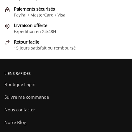
options
Paiements sécurisés
peuvent
PayPal / MasterCard / Visa
être
choisies
Livraison offerte
Expédition en 24/48H
sur
la
Retour facile
page
15 jours satisfait ou remboursé
du
produit
LIENS RAPIDES
Boutique Lapin
Suivre ma commande
Nous contacter
Notre Blog