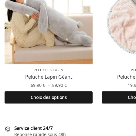
PELUCHES LAPIN
PE
Peluche Lapin Géant
Peluche
Plage
69,90
€
–
89,90
€
19,
de
Ce
Choix des options
Cho
prix :
produit
69,90 €
a
à
plusieurs
89,90 €
variations.
Service client 24/7
Les
Réponse rapide sous 48h