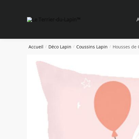
Skip
Skip
to
to
navigation
content
A
Accueil
Déco Lapin
Coussins Lapin
Housses de 
/
/
/