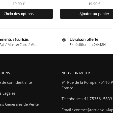
19,90
€
19,90
€
Ce
Choix des options
Ajouter au panier
produit
a
plusieurs
variations.
ements sécurisés
Livraison offerte
Les
Pal / MasterCard / Visa
Expédition en 24/48H
options
peuvent
être
choisies
TIONS
NOUS CONTACTER
sur
la
e de confidentialité
91 Rue de la Pompe,
75116 Pa
page
France
s Légales
du
Téléphone: +44 7536615833
produit
ns Générales de Vente
Email : contact@terrier-du-la