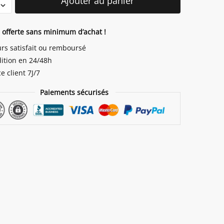
Ajouter au panier
s
n offerte sans minimum d’achat !
urs satisfait ou remboursé
ition en 24/48h
e client 7J/7
Paiements sécurisés