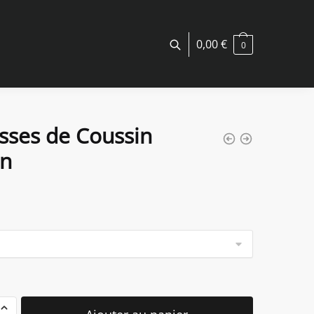
0,00
€
0
sses de Coussin
in
é