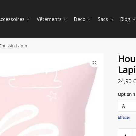
ccessoires
Vêtements
Déco
Sacs
Blog
Coussin Lapin
Hou
Lap
24,90
€
Option 1
Effacer
quantit