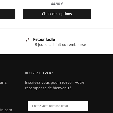
44,90
€
Ce
Choix des options
produit
a
plusieurs
variations.
Retour facile
Les
15 jours satisfait ou remboursé
options
peuvent
être
choisies
RECEVEZ LE PACK !
sur
la
ris,
Inscrivez-vous pour recevoir votre
page
récompense de bienvenu !
du
produit
pin.com