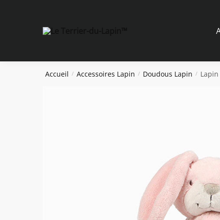
Skip
Skip
to
to
navigation
content
A
Accueil
Accessoires Lapin
Doudous Lapin
Lapin
/
/
/