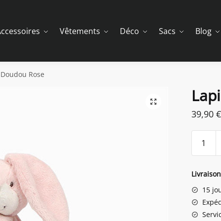
ccessoires
Vêtements
Déco
Sacs
Blog
 Doudou Rose
Lap
39,90
€
quantit
de
Lapin
Doudo
Livraiso
Rose
15 jo
Expéd
Servic