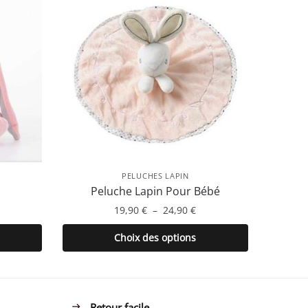
PELUCHES LAPIN
Peluche Lapin Pour Bébé
Plage
19,90
€
–
24,90
€
de
Ce
Choix des options
prix :
produit
19,90 €
a
à
plusieurs
24,90 €
variations.
Retour facile