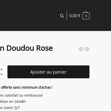
0,00
€
0
in Doudou Rose
é
Ajouter au panier
u
n offerte sans minimum d’achat !
urs satisfait ou remboursé
ition en 24/48h
e client 7J/7