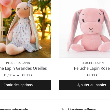
PELUCHES LAPIN
PELUCHES LAPIN
he Lapin Grandes Oreilles
Peluche Lapin Rose
Plage
19,90
€
–
34,90
€
34,90
€
de
Ce
Choix des options
Ajouter au panier
prix :
produit
19,90 €
a
à
plusieurs
34,90 €
variations.
ements sécurisés
Livraison offerte