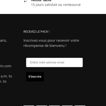
Les
15 jours satisfait ou remboursé
options
peuvent
être
choisies
RECEVEZ LE PACK !
sur
la
ris,
Inscrivez-vous pour recevoir votre
page
récompense de bienvenu !
du
produit
pin.com
a.m. to
S'inscrire
. to