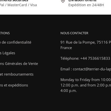
Les
Pal / MasterCard / Visa
Expédition en 24/48H
options
peuvent
être
choisies
TIONS
NOUS CONTACTER
sur
la
e de confidentialité
91 Rue de la Pompe,
75116 Pa
page
France
s Légales
du
Téléphone: +44 7536615833
produit
ns Générales de Vente
Email : contact@terrier-du-la
 et remboursements
Monday to Friday from 10:00 
ns et expéditions
12:00 p.m. and from 2:00 p.m
4:00 p.m.